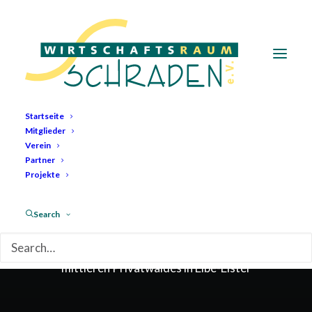
Startseite
Mitglieder
Verein
Partner
Projekte
Klimastabile Wälder
Search
Eine Initiative zur Mobilisierung des kleinen &
mittleren Privatwaldes in Elbe-Elster